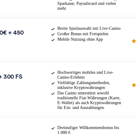
Sparkasse, Paysafecard und vielen
mehr
Breite Spielauswahl mit Live-Casino
00€ + 450
Großer Bonus mit Freispielen
Mobile Nutzung ohne App
Hochwertiges mobiles und Live-
+ 300 FS
Casino-Erlebnis
Vielfältige Zahlungsmethoden,
inklusive Kryptowährungen
Das Casino unterstützt sowohl
traditionelle Fiat-Währungen (Karte,
E-Wallet) als auch Kryptowährungen
für Ein- und Auszahlungen.
Dreistufiger Willkommensbonus bis
1.000 €