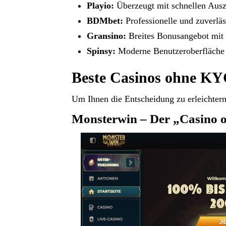
Playio:
Überzeugt mit schnellen Ausz
BDMbet:
Professionelle und zuverlä
Gransino:
Breites Bonusangebot mit 
Spinsy:
Moderne Benutzeroberfläche 
Beste Casinos ohne KY
Um Ihnen die Entscheidung zu erleichtern,
Monsterwin – Der „Casino oh