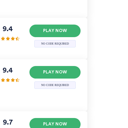
9.4
PLAY NOW
NO CODE REQUIRED
9.4
PLAY NOW
NO CODE REQUIRED
9.7
PLAY NOW