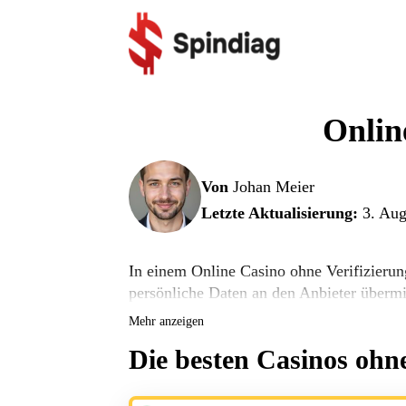
Onlin
Von
Johan Meier
Letzte Aktualisierung:
3. Aug
In einem Online Casino ohne Verifizierung
persönliche Daten an den Anbieter übermi
Mehr anzeigen
Die besten Casinos ohne