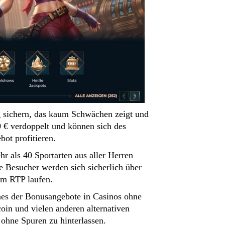
ng sichern, das kaum Schwächen zeigt und
 € verdoppelt und können sich des
ot profitieren.
r als 40 Sportarten aus aller Herren
e Besucher werden sich sicherlich über
em RTP laufen.
ines der Bonusangebote in Casinos ohne
in und vielen anderen alternativen
ohne Spuren zu hinterlassen.