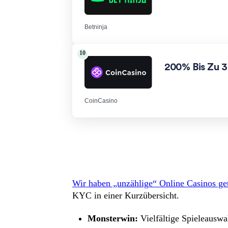
Betninja
200% Bis Zu 
CoinCasino
Wir haben „unzählige“ Online Casinos get
KYC in einer Kurzübersicht.
Monsterwin:
Vielfältige Spieleausw