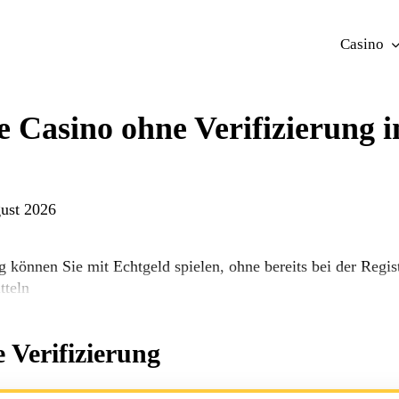
Casino
e Casino ohne Verifizierung i
ust 2026
 können Sie mit Echtgeld spielen, ohne bereits bei der Regis
tteln
 Verifizierung