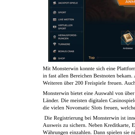
Mit Monsterwin konnte sich eine Plattfor
in fast allen Bereichen Bestnoten bekam.
Weiteren über 200 Freispiele freuen. Au
Monsterwin bietet eine Auswahl von über 
Länder. Die meisten digitalen Casinospie
die vielen Novomatic Slots freuen, welc
Die Registrierung bei Monsterwin ist inn
Ausweis zu sichern. Neben Kreditkarte, E
Währungen einzahlen. Dann spielen sie ni