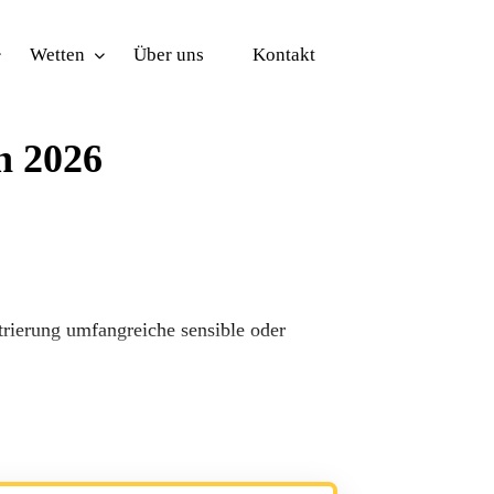
Wetten
Über uns
Kontakt
n 2026
trierung umfangreiche sensible oder