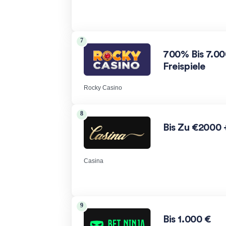
700% Bis 7.0
Freispiele
Rocky Casino
Bis Zu €2000 
Casina
Bis 1.000 €