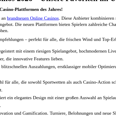
Casino-Plattformen des Jahres!
l an
brandneuen Online Casinos
. Diese Anbieter kombinieren 
angebot. Die neuen Plattformen bieten Spielern zahlreiche C
öhen.
mpfehlungen – perfekt für alle, die frischen Wind und Top-Er
eistert mit einem riesigen Spielangebot, hochmodernen Liv
, die innovative Features lieben.
 blitzschnellen Auszahlungen, erstklassiger mobiler Optimi
l für alle, die sowohl Sportwetten als auch Casino-Action s
t.
rt ein elegantes Design mit einer großen Auswahl an Spielau
.
novation und Gamification. Turniere, Belohnungen und neue S