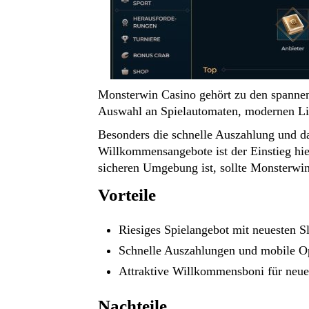
Monsterwin Casino gehört zu den spannen
Auswahl an Spielautomaten, modernen Li
Besonders die schnelle Auszahlung und d
Willkommensangebote ist der Einstieg hier
sicheren Umgebung ist, sollte Monsterwi
Vorteile
Riesiges Spielangebot mit neuesten Sl
Schnelle Auszahlungen und mobile O
Attraktive Willkommensboni für neue
Nachteile