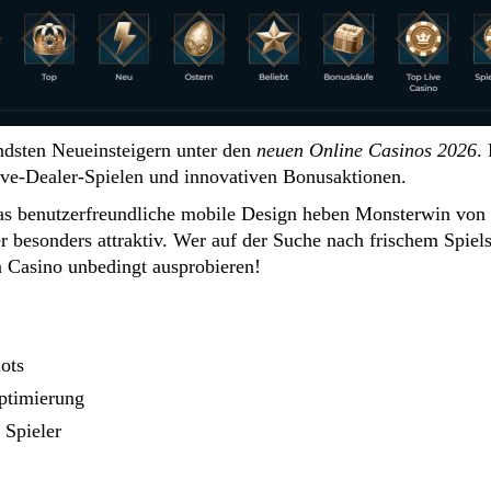
dsten Neueinsteigern unter den
neuen Online Casinos 2026
.
ve-Dealer-Spielen und innovativen Bonusaktionen.
as benutzerfreundliche mobile Design heben Monsterwin von
 besonders attraktiv. Wer auf der Suche nach frischem Spiels
n Casino unbedingt ausprobieren!
ots
ptimierung
 Spieler