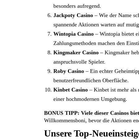
besonders aufregend.
Jackpoty Casino
– Wie der Name scho
spannende Aktionen warten auf mutige
Wintopia Casino
– Wintopia bietet e
Zahlungsmethoden machen den Einstie
Kingmaker Casino
– Kingmaker hebt 
anspruchsvolle Spieler.
Roby Casino
– Ein echter Geheimtip
benutzerfreundlichen Oberfläche.
Kinbet Casino
– Kinbet ist mehr als
einer hochmodernen Umgebung.
BONUS TIPP: Viele dieser Casinos biete
Willkommensboni, bevor die Aktionen en
Unsere Top-Neueinsteig