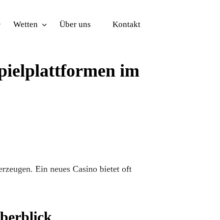
Wetten
Über uns
Kontakt
pielplattformen im
rzeugen. Ein neues Casino bietet oft
berblick