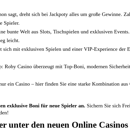
n sagt, dreht sich bei Jackpoty alles um große Gewinne. Zah
 Spieler.
ine bunte Welt aus Slots, Tischspielen und exklusiven Events.
g leicht.
sich mit exklusiven Spielen und einer VIP-Experience der Ex
p: Roby Casino überzeugt mit Top-Boni, modernen Sicherheits
 nur ein Casino – hier finden Sie eine starke Kombination au
n exklusive Boni für neue Spieler an.
Sichern Sie sich Fre
den!
er unter den neuen Online Casinos