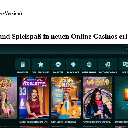
r-Version)
und Spielspaß in neuen Online Casinos er