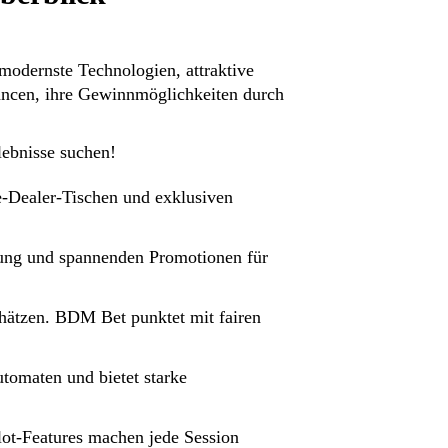
modernste Technologien, attraktive
hancen, ihre Gewinnmöglichkeiten durch
lebnisse suchen!
e-Dealer-Tischen und exklusiven
erung und spannenden Promotionen für
chätzen. BDM Bet punktet mit fairen
tomaten und bietet starke
lot-Features machen jede Session