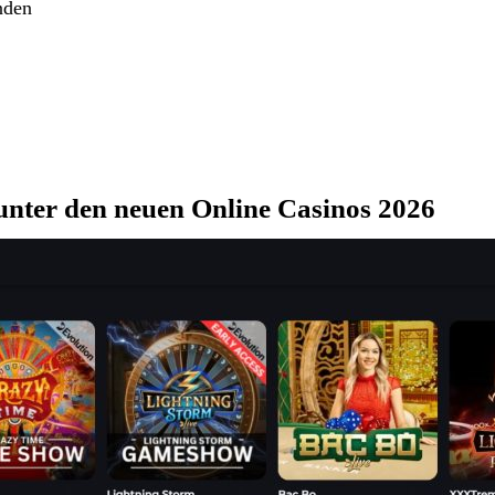
nden
unter den neuen Online Casinos 2026