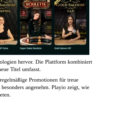
ologien hervor. Die Plattform kombiniert
neue Titel umfasst.
 regelmäßige Promotionen für treue
g besonders angenehm. Playio zeigt, wie
eten.