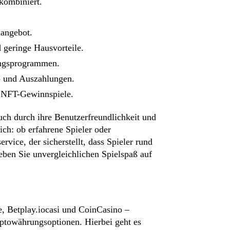
kombiniert.
langebot.
d geringe Hausvorteile.
ungsprogrammen.
n- und Auszahlungen.
 NFT-Gewinnspiele.
uch durch ihre Benutzerfreundlichkeit und
ich: ob erfahrene Spieler oder
rvice, der sicherstellt, dass Spieler rund
eben Sie unvergleichlichen Spielspaß auf
e,
Betplay.iocasi
und CoinCasino –
yptowährungsoptionen. Hierbei geht es