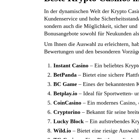
In der dynamischen Welt der Krypto Casino
Kundenservice und hohe Sicherheitsstand
sondern auch die Möglichkeit, sicher un
Bonusangebote sowohl für Neukunden als a
Um Ihnen die Auswahl zu erleichtern, habe
Bewertungen und den besonderen Vorzügen
Instant Casino
– Ein beliebtes Krypt
BetPanda
– Bietet eine sichere Platt
BC Game
– Eines der bekanntesten 
Betplay.io
– Ideal für Sportwetten- u
CoinCasino
– Ein modernes Casino, d
Cryptorino
– Bekannt für seine brei
Lucky Block
– Ein aufstrebendes Kr
Wild.io
– Bietet eine riesige Auswah