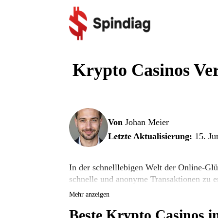
Krypto Casinos Ver
Von
Johan Meier
Letzte Aktualisierung:
15. Ju
In der schnelllebigen Welt der Online-Glü
schnelle und anonyme Transaktionen zu e
Mehr anzeigen
Beste Krypto Casinos i