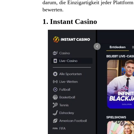
darum, die Einzigartigkeit jeder Plattfor
bewerten.
1. Instant Casino