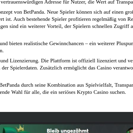
vertrauenswürdigen Adresse für Nutzer, die Wert auf Transpa
onzept von BetPanda. Neue Spieler können sich auf einen g
ert ist. Auch bestehende Spieler profitieren regelmäßig von
en sind ein weiterer Vorteil, der Spielern schnellen Zugriff
und bieten realistische Gewinnchancen – ein weiterer Pluspunk
n.
und Lizenzierung. Die Plattform ist offiziell lizenziert und 
der Spielerdaten. Zusätzlich ermöglicht das Casino verantw
 BetPanda durch seine Kombination aus Spielvielfalt, Transpa
nde Wahl für alle, die ein seriöses Krypto Casino suchen.