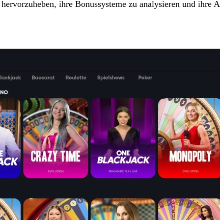
m hervorzuheben, ihre Bonussysteme zu analysieren und ihre At