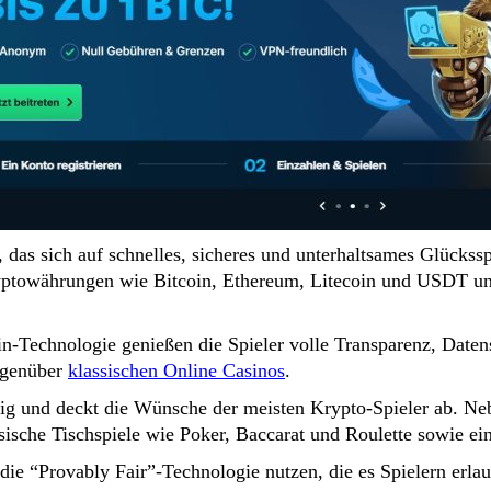
das sich auf schnelles, sicheres und unterhaltsames Glückssp
Kryptowährungen wie Bitcoin, Ethereum, Litecoin und USDT un
n-Technologie genießen die Spieler volle Transparenz, Daten
gegenüber
klassischen Online Casinos
.
ltig und deckt die Wünsche der meisten Krypto-Spieler ab. N
sische Tischspiele wie Poker, Baccarat und Roulette sowie ei
die “Provably Fair”-Technologie nutzen, die es Spielern erlau