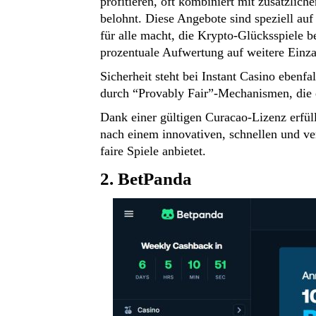
profitieren, oft kombiniert mit zusätzli
belohnt. Diese Angebote sind speziell au
für alle macht, die Krypto-Glücksspiele b
prozentuale Aufwertung auf weitere Einza
Sicherheit steht bei Instant Casino ebenf
durch “Provably Fair”-Mechanismen, die es
Dank einer gültigen Curacao-Lizenz erfül
nach einem innovativen, schnellen und verl
faire Spiele anbietet.
2. BetPanda