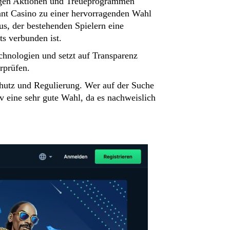
äßigen Aktionen und Treueprogrammen
tant Casino zu einer hervorragenden Wahl
us, der bestehenden Spielern eine
ts verbunden ist.
echnologien und setzt auf Transparenz
rprüfen.
schutz und Regulierung. Wer auf der Suche
iv eine sehr gute Wahl, da es nachweislich