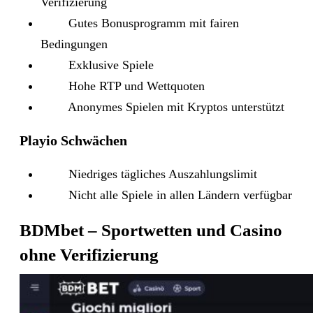
Verifizierung
Gutes Bonusprogramm mit fairen
Bedingungen
Exklusive Spiele
Hohe RTP und Wettquoten
Anonymes Spielen mit Kryptos unterstützt
Playio Schwächen
Niedriges tägliches Auszahlungslimit
Nicht alle Spiele in allen Ländern verfügbar
BDMbet – Sportwetten und Casino
ohne Verifizierung