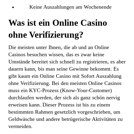
Keine Auszahlungen am Wochenende
Was ist ein Online Casino
ohne Verifizierung?
Die meisten unter Ihnen, die ab und an Online
Casinos besuchen wissen, das es zwar keine
Umstände bereitet sich schnell zu registrieren, es aber
dauern kann, bis man seine Gewinne bekommt. Es
gibt kaum ein Online Casino mit Sofort Auszahlung
ohne Verifizierung. Bei den meisten Online Casinos
muss ein KYC-Prozess (Know-Your-Customer)
durchlaufen werden, der sich als ganz schön nervig
erweisen kann. Dieser Prozess ist bis zu einem
bestimmten Rahmen gesetzlich vorgeschrieben, um
Geldwäsche und andere betrügerische Aktivitäten zu
vermeiden.