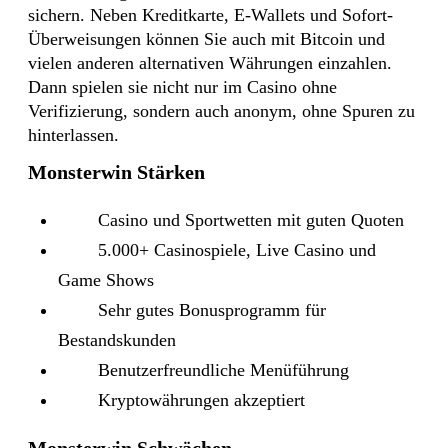
sichern. Neben Kreditkarte, E-Wallets und Sofort-
Überweisungen können Sie auch mit Bitcoin und
vielen anderen alternativen Währungen einzahlen.
Dann spielen sie nicht nur im Casino ohne
Verifizierung, sondern auch anonym, ohne Spuren zu
hinterlassen.
Monsterwin Stärken
Casino und Sportwetten mit guten Quoten
5.000+ Casinospiele, Live Casino und
Game Shows
Sehr gutes Bonusprogramm für
Bestandskunden
Benutzerfreundliche Menüführung
Kryptowährungen akzeptiert