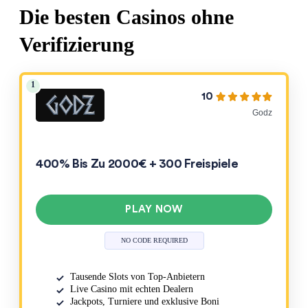
Die besten Casinos ohne
Verifizierung
10
Godz
400% Bis Zu 2000€ + 300 Freispiele
PLAY NOW
NO CODE REQUIRED
Tausende Slots von Top-Anbietern
Live Casino mit echten Dealern
Jackpots, Turniere und exklusive Boni