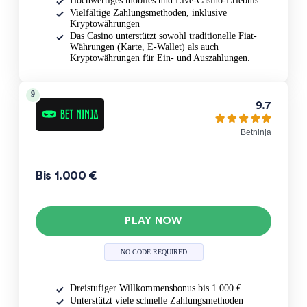
Hochwertiges mobiles und Live-Casino-Erlebnis
Vielfältige Zahlungsmethoden, inklusive
Kryptowährungen
Das Casino unterstützt sowohl traditionelle Fiat-
Währungen (Karte, E-Wallet) als auch
Kryptowährungen für Ein- und Auszahlungen.
9.7
Betninja
Bis 1.000 €
PLAY NOW
NO CODE REQUIRED
Dreistufiger Willkommensbonus bis 1.000 €
Unterstützt viele schnelle Zahlungsmethoden