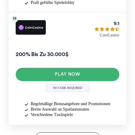
Prall gefüllte Spielelobby
9.1
CoinCasino
200% Bis Zu 30.000$
PLAY NOW
NO CODE REQUIRED
Regelmäßige Bonusangebote und Promotionen
Breite Auswahl an Spielautomaten
Verschiedene Tischspiele