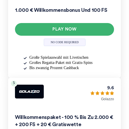
1.000 € Willkommensbonus Und 100 FS
PLAY NOW
NO CODE REQUIRED
Große Spielauswahl mit Livetischen
Großes Regatta-Paket mit Gratis-Spins
Bis zwanzig Prozent Cashback
9.6
Golazzo
Willkommenspaket - 100 % Bis Zu 2.000 €
+ 200 FS + 20 € Gratiswette