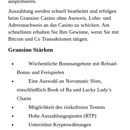
ausprobieren.
Auszahlung werden schnell bearbeitet und erfolgen
beim Gransino Casino ohne Ausweis, Lohn- und
Adressnachweis an das Casino zu schicken. Am
schnellsten erhalten Sie Ihre Gewinne, wenn Sie mit
Bitcoin und Co Transaktionen tätigen.
Gransino Stärken
Wöchentliche Bonusangebote mit Reload-
Bonus und Freispielen
Eine Auswahl an Novomatic Slots,
einschließlich Book of Ra und Lucky Lady’s
Charm
Möglichkeit des risikofreien Testens
Hohe Auszahlungsquoten (RTP)
Unterstützt Kryptowährungen