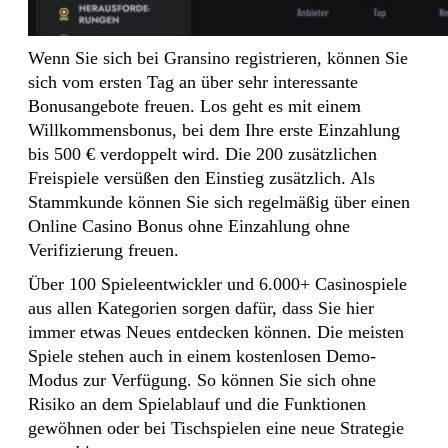
Wenn Sie sich bei Gransino registrieren, können Sie
sich vom ersten Tag an über sehr interessante
Bonusangebote freuen. Los geht es mit einem
Willkommensbonus, bei dem Ihre erste Einzahlung
bis 500 € verdoppelt wird. Die 200 zusätzlichen
Freispiele versüßen den Einstieg zusätzlich. Als
Stammkunde können Sie sich regelmäßig über einen
Online Casino Bonus ohne Einzahlung ohne
Verifizierung freuen.
Über 100 Spieleentwickler und 6.000+ Casinospiele
aus allen Kategorien sorgen dafür, dass Sie hier
immer etwas Neues entdecken können. Die meisten
Spiele stehen auch in einem kostenlosen Demo-
Modus zur Verfügung. So können Sie sich ohne
Risiko an dem Spielablauf und die Funktionen
gewöhnen oder bei Tischspielen eine neue Strategie