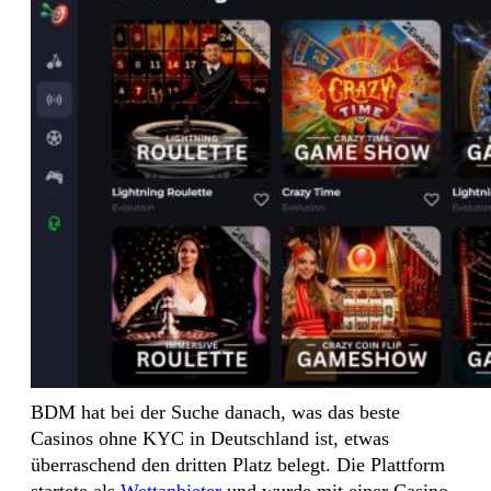
BDM hat bei der Suche danach, was das beste
Casinos ohne KYC in Deutschland ist, etwas
überraschend den dritten Platz belegt. Die Plattform