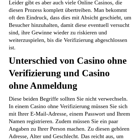
Leider gibt es aber auch viele Online Casinos, die
diesen Prozess komplett übertreiben. Man bekommt
oft den Eindruck, dass dies mit Absicht geschieht, um
Besucher hinzuhalten, damit diese eventuell versucht
sind, ihre Gewinne wieder zu riskieren und
weiterzuspielen, bis die Verifizierung abgeschlossen
ist.
Unterschied von Casino ohne
Verifizierung und Casino
ohne Anmeldung
Diese beiden Begriffe sollten Sie nicht verwechseln.
In einem Casino ohne Verifizierung müssen Sie sich
mit Ihrer E-Mail-Adresse, einem Passwort und Ihrem
Namen registrieren. Zudem müssen Sie ein paar
Angaben zu Ihrer Person machen. Zu diesen gehören
Adresse, Alter und Geschlecht. Das reicht aus, um