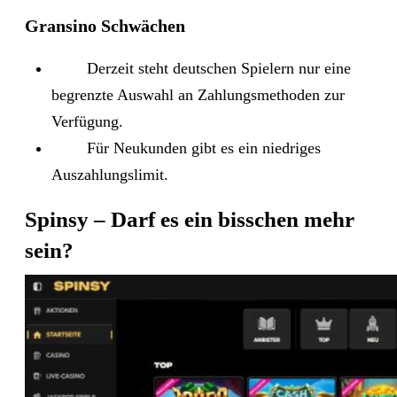
Gransino Schwächen
Derzeit steht deutschen Spielern nur eine
begrenzte Auswahl an Zahlungsmethoden zur
Verfügung.
Für Neukunden gibt es ein niedriges
Auszahlungslimit.
Spinsy – Darf es ein bisschen mehr
sein?